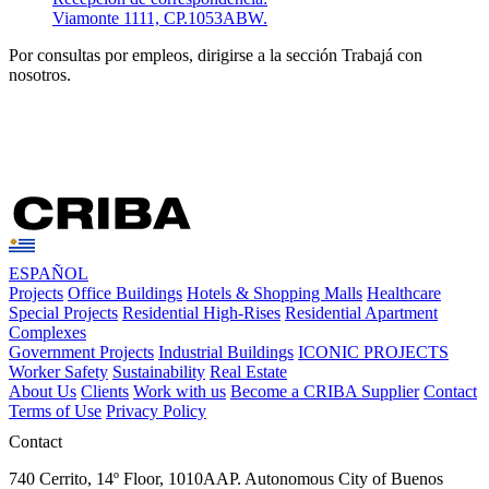
Viamonte 1111, CP.1053ABW.
Por consultas por empleos, dirigirse a la sección Trabajá con
nosotros.
ESPAÑOL
Projects
Office Buildings
Hotels & Shopping Malls
Healthcare
Special Projects
Residential High-Rises
Residential Apartment
Complexes
Government Projects
Industrial Buildings
ICONIC PROJECTS
Worker Safety
Sustainability
Real Estate
About Us
Clients
Work with us
Become a CRIBA Supplier
Contact
Terms of Use
Privacy Policy
Contact
740 Cerrito, 14º Floor, 1010AAP. Autonomous City of Buenos